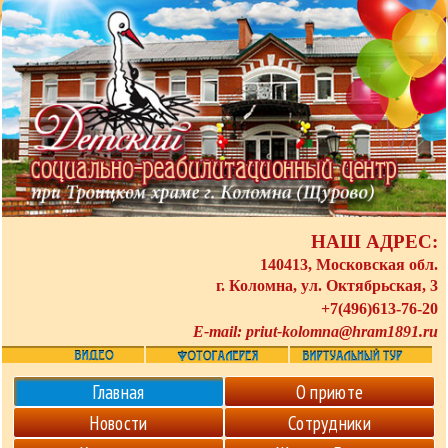
НАШ АДРЕС:
140413, Московская обл.
г. Коломна, ул. Октябрьская, 3
+7(496)613-76-20
E-mail:
priut-kolomna@hram1891.ru
Главная
О приюте
Новости
Сотрудники