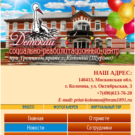
НАШ АДРЕС:
140413, Московская обл.
г. Коломна, ул. Октябрьская, 3
+7(496)613-76-20
E-mail:
priut-kolomna@hram1891.ru
Главная
О приюте
Новости
Сотрудники