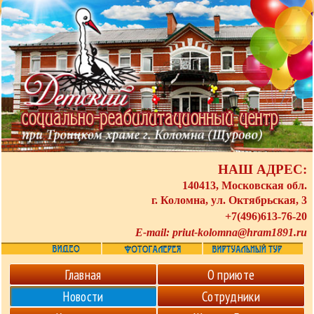
НАШ АДРЕС:
140413, Московская обл.
г. Коломна, ул. Октябрьская, 3
+7(496)613-76-20
E-mail:
priut-kolomna@hram1891.ru
Главная
О приюте
Новости
Сотрудники