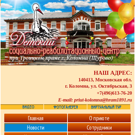
НАШ АДРЕС:
140413, Московская обл.
г. Коломна, ул. Октябрьская, 3
+7(496)613-76-20
E-mail:
priut-kolomna@hram1891.ru
Главная
О приюте
Новости
Сотрудники