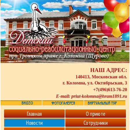
НАШ АДРЕС:
140413, Московская обл.
г. Коломна, ул. Октябрьская, 3
+7(496)613-76-20
E-mail:
priut-kolomna@hram1891.ru
Главная
О приюте
Новости
Сотрудники