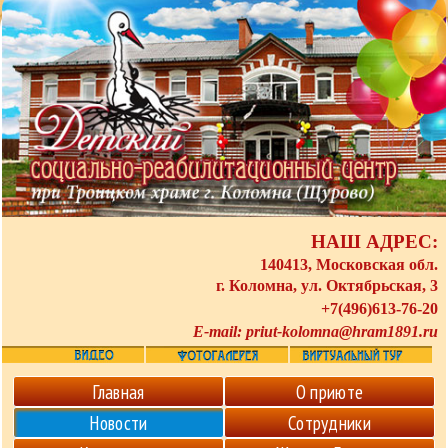
НАШ АДРЕС:
140413, Московская обл.
г. Коломна, ул. Октябрьская, 3
+7(496)613-76-20
E-mail:
priut-kolomna@hram1891.ru
Главная
О приюте
Новости
Сотрудники