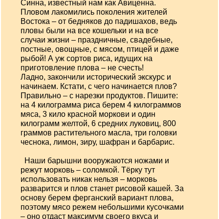
Синна, известный нам как Авиценна.
Пловом лакомились поколения жителей
Востока – от бедняков до падишахов, ведь
пловы были на все кошельки и на все
случаи жизни – праздничные, свадебные,
постные, овощные, с мясом, птицей и даже
рыбой! А уж сортов риса, идущих на
приготовление плова – не счесть!
Ладно, закончили исторический экскурс и
начинаем. Кстати, с чего начинается плов?
Правильно – с нарезки продуктов. Пишите:
на 4 килограмма риса берем 4 килограммов
мяса, 3 кило красной моркови и один
килограмм желтой, 6 средних луковиц, 800
граммов растительного масла, три головки
чеснока, лимон, зиру, шафран и барбарис.
Наши барышни вооружаются ножами и
режут морковь – соломкой. Тёрку тут
использовать никак нельзя – морковь
разварится и плов станет рисовой кашей. За
основу берем ферганский вариант плова,
поэтому мясо режем небольшими кусочками
– оно отдаст максимум своего вкуса и