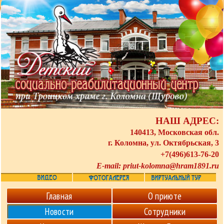
НАШ АДРЕС:
140413, Московская обл.
г. Коломна, ул. Октябрьская, 3
+7(496)613-76-20
E-mail:
priut-kolomna@hram1891.ru
Главная
О приюте
Новости
Сотрудники